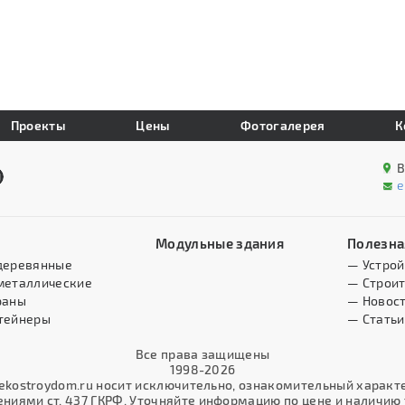
Проекты
Цены
Фотогалерея
К
В
e
Модульные здания
Полезна
деревянные
— Устрой
металлические
— Строит
раны
— Новос
тейнеры
— Статьи
Все права защищены
1998-2026
kostroydom.ru носит исключительно, ознакомительный характер
иями ст. 437 ГКРФ. Уточняйте информацию по цене и наличию т