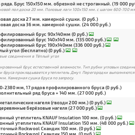
 ряда. Брус 150х150 мм. обрезной не строганный. (19 000 ру
овой пол доска 20 мм. Половые лаги 100х150 мм. с шагом 600-700 м
овая доска 27 мм. камерной сушки. (0 руб.)
овая доска 36 мм. камерной сушки. (24 000 руб.)
филированный брус 90х140мм (0 руб.)
филированный брус 140х140 мм. (135 000 руб.)
филированный брус 190х140мм (336 000 руб.)
лый угол (бесплатно) (0 руб.)
вые соединения в Тёплый угол
рованный брус естественной влажности. Тип рубки угловых соедине
и бруса прокладывается утеплитель Джут. Перегородки выполняются
мм. Камерная сушка бруса по запросу.
0-2380 мм, 17 рядов профилированного бруса (0 руб.)
олнительный ряд бруса + 140 мм. (27 000 руб.)
металлические нагеля (гвозди 200 мм.) (0 руб.)
деревянные берёзовые нагеля (27 000 руб.)
онный утеплитель KNAUF Insulation 100 мм. (0 руб.)
онный утеплитель KNAUF Insulation 150 мм. (48 000 руб.)
точный Rockwool Скандик 100 мм. (0 руб.)
точный Rockwool Скандик 150 мм. (0 руб.)