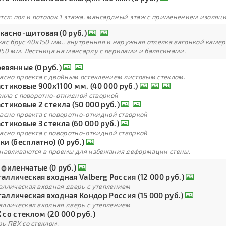
тся: пол и потолок 1 этажа, мансардный этаж с применением изоля
касно-щитовая (0 руб.)
кас брус 40х150 мм., внутренняя и наружная отделка вагонкой каме
150 мм. Лестница на мансарду с перилами и балясинами.
евянные (0 руб.)
ласно проекта с двойным остеклением листовым стеклом.
стиковые 900х1100 мм. (40 000 руб.)
екла с поворотно-откидной створкой
стиковые 2 стекла (50 000 руб.)
асно проекта с поворотно-откидной створкой
стиковые 3 стекла (60 000 руб.)
асно проекта с поворотно-откидной створкой
ки (бесплатно) (0 руб.)
анавливаются в проемы для избежания деформации стены.
 филенчатые (0 руб.)
аллическая входная Valberg Россия (12 000 руб.)
аллическая входная дверь с утеплением
аллическая входная Кондор Россия (15 000 руб.)
аллическая входная дверь с утеплением
 со стеклом (20 000 руб.)
ь ПВХ со стеклом.