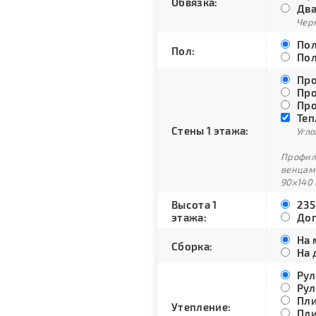
Обвязка:
Два
Черн
Пол
Пол:
Пол
Про
Про
Про
Теп
Стены 1 этажа:
Угло
Профили
венцам
90х140 
Высота 1
235
этажа:
Доп
На 
Сборка:
На 
Рул
Рул
Пли
Утепление:
Пли