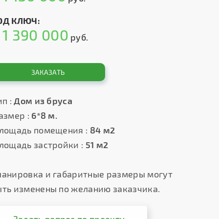
ОД КЛЮЧ:
1 390 000
т
руб.
ЗАКАЗАТЬ
п :
Дом из бруса
азмер :
6*8 м.
лощадь помещения :
84 м2
лощадь застройки :
51 м2
ланировка и габаритные размеры могут
ыть изменены по желанию заказчика.