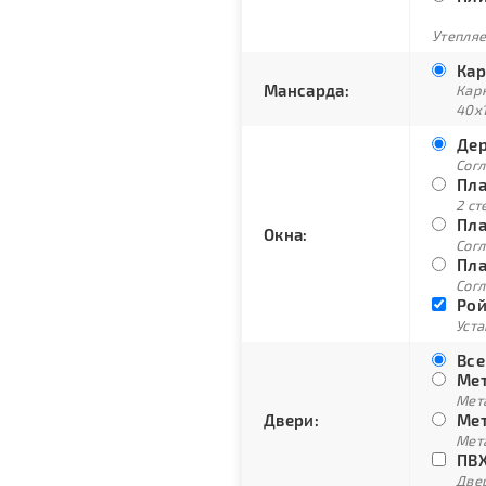
Утепляе
Кар
Мансарда:
Кар
40х
Дер
Сог
Пла
2 ст
Пла
Окна:
Согл
Пла
Согл
Рой
Уст
Все
Мет
Мет
Двери:
Мет
Мет
ПВХ
Двер