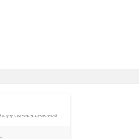
ой внутрь песчано-цементной
м.