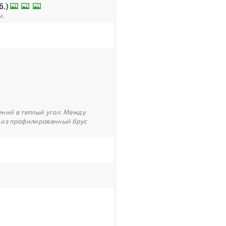
б.)
м.
ний в теплый угол. Между
 из профилированный брус