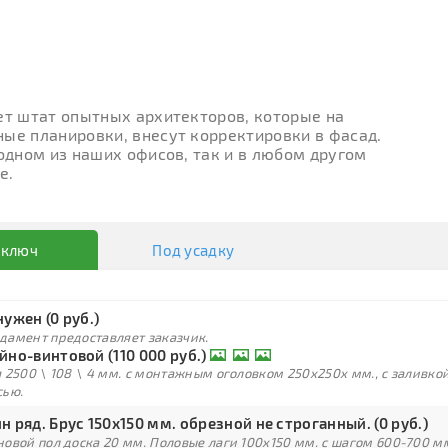
ет штат опытных архитекторов, которые на
ые планировки, внесут корректировки в фасад.
 одном из наших офисов, так и в любом другом
е.
 ключ
Под усадку
нужен (0 руб.)
дамент предоставляет заказчик.
йно-винтовой (110 000 руб.)
 2500 \ 108 \ 4 мм. с монтажным оголовком 250х250х мм., с заливк
сью.
н ряд. Брус 150х150 мм. обрезной не строганный. (0 руб.)
овой пол доска 20 мм. Половые лаги 100х150 мм. с шагом 600-700 м