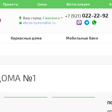
Проекты
Цены
Фотогалерея
К
022-22-92
+7 (921)
Ваш город:
Смоленск
ekostroydom@bk.ru
Каркасные дома
Мобильные бани
ДОМА №1
П
о