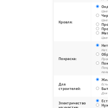
Онд
Цве
Чер
Цве
Кровля:
Про
Про
Мет
Цвет
Нет
Нет.
Обр
Покраска:
Про
Пок
Пок
пол
Жил
Для
Есть
строителей:
Быт
Для
Ест
Электричество
Нуж
на участке: