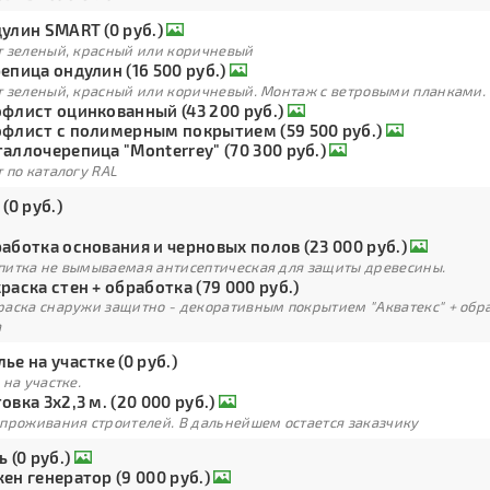
улин SMART (0 руб.)
т зеленый, красный или коричневый
епица ондулин (16 500 руб.)
т зеленый, красный или коричневый. Монтаж с ветровыми планками.
флист оцинкованный (43 200 руб.)
флист с полимерным покрытием (59 500 руб.)
аллочерепица "Monterrey" (70 300 руб.)
 по каталогу RAL
 (0 руб.)
аботка основания и черновых полов (23 000 руб.)
питка не вымываемая антисептическая для защиты древесины.
раска стен + обработка (79 000 руб.)
раска снаружи защитно - декоративным покрытием "Акватекс" + обра
а
ье на участке (0 руб.)
 на участке.
овка 3х2,3 м. (20 000 руб.)
 проживания строителей. В дальнейшем остается заказчику
ь (0 руб.)
ен генератор (9 000 руб.)