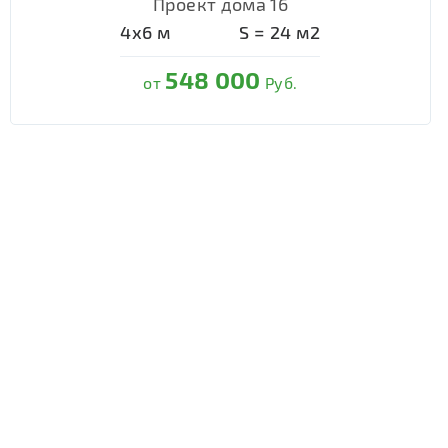
Проект дома 16
4х6
м
S =
24
м2
548 000
от
Руб.