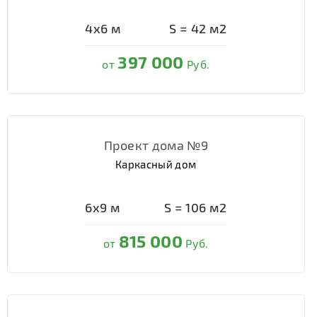
4х6
м
S =
42
м2
397 000
от
Руб.
Проект дома №9
Каркасный дом
6х9
м
S =
106
м2
815 000
от
Руб.