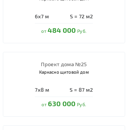
6х7
м
S =
72
м2
484 000
от
Руб.
Проект дома №25
Каркасно щитовой дом
7х8
м
S =
87
м2
630 000
от
Руб.