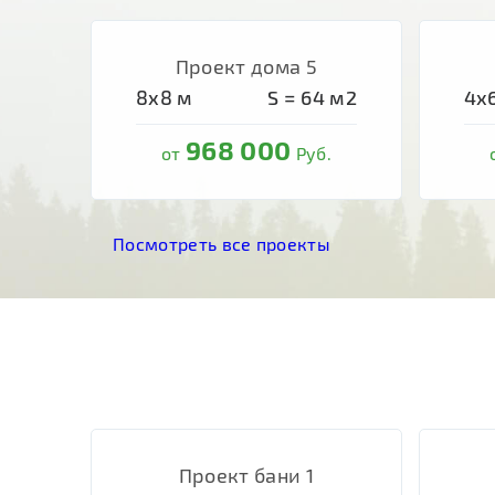
Проект дома 5
8х8
м
S =
64
м2
4х
968 000
от
Руб.
Посмотреть все проекты
Проект бани 1