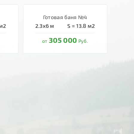
Готовая баня №4
м2
2.3х6
м
S =
13.8
м2
305 000
от
Руб.