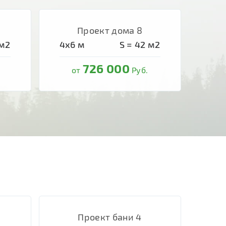
Проект дома 8
м2
4х6
м
S =
42
м2
726 000
от
Руб.
Проект бани 4