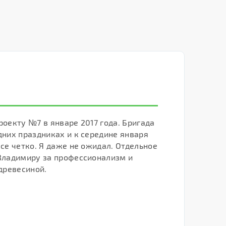
роекту №7 в январе 2017 года. Бригада
В
дних праздниках и к середине января
к
се четко. Я даже не ожидал. Отдельное
с
Владимиру за профессионализм и
о
древесиной.
Р