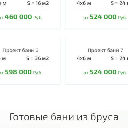
4
м
S =
16
м2
4х6
м
S =
24
460 000
524 000
от
Руб.
от
Руб.
Проект бани 6
Проект бани 7
6
м
S =
36
м2
4х6
м
S =
24
598 000
524 000
от
Руб.
от
Руб.
Готовые бани из бруса