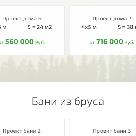
Проект дома 6
Проект дома 7
6
м
S =
24
м2
4х5
м
S =
38
560 000
716 000
от
Руб.
от
Руб.
Бани из бруса
Проект бани 2
Проект бани 3