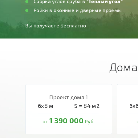
Дома
Проект дома 1
6х8
м
S =
84
м2
6х
1 390 000
от
Руб.