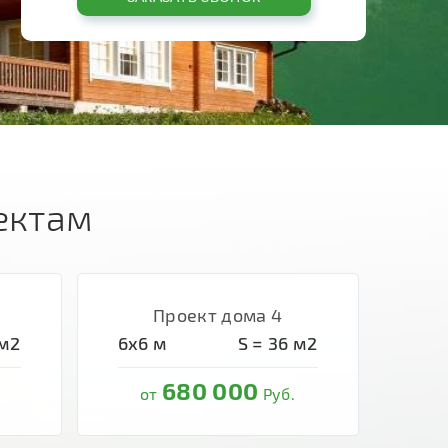
ектам
Проект дома 4
м2
6х6
м
S =
36
м2
680 000
от
Руб.