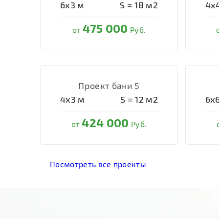
6х3
м
S =
18
м2
4х
475 000
от
Руб.
Проект бани 5
4х3
м
S =
12
м2
6х
424 000
от
Руб.
Посмотреть все проекты