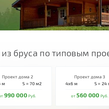
 из бруса по типовым про
Проект дома 2
Проект дома 3
6
м
S =
70
м2
4х6
м
S =
24
990 000
560 000
от
Руб.
от
Руб.