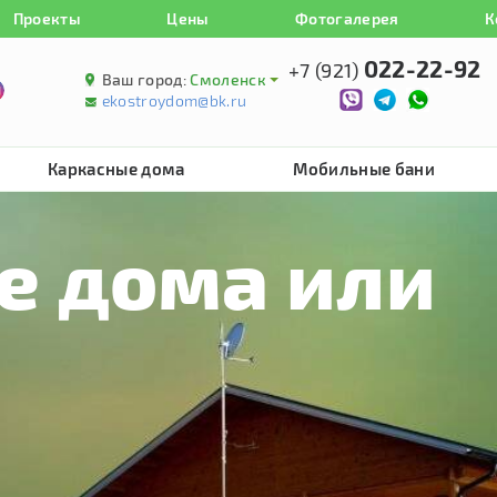
Проекты
Цены
Фотогалерея
К
022-22-92
+7 (921)
Ваш город:
Смоленск
ekostroydom@bk.ru
Каркасные дома
Мобильные бани