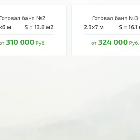
Готовая баня №2
Готовая баня №3
х6
м
S =
13.8
м2
2.3х7
м
S =
16.1
310 000
324 000
от
Руб.
от
Руб.