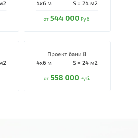
м2
4х6
м
S =
24
м2
544 000
от
Руб.
Проект бани 8
м2
4х6
м
S =
24
м2
558 000
от
Руб.